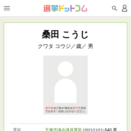
桑田 こうじ
クワタ コウジ／歳／ 男
選挙
五條市議会議員選挙
640 票
(2021/11/21)