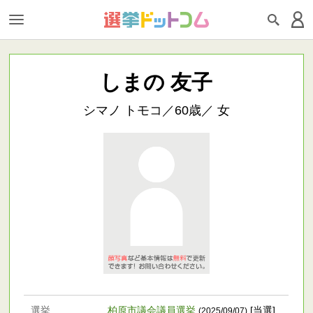
しまの 友子
シマノ トモコ／60歳／ 女
選挙
柏原市議会議員選挙
[当選]
(2025/09/07)