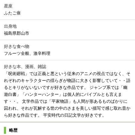
星座
ふたご座
出身地
福島県郡山市
好きな食べ物
フルーツ全般、激辛料理
好きな本、漫画、雑誌
「呪術廻戦」では正義と悪という従来のアニメの視点ではなく、そ
れぞれのキャラクターの揺らぎが物語に大きく影響していて・・語
るとキリがないないですが好きな作品です。 ジャンプ系では「幽
遊白書」「ハンターハンター」は個人的にバイブルとも言えま
す・・。 文学作品では「平家物語」も人間が形あるものばかりに
囚われ、それが瓦解する世の中のさまを美しい描写で感じ取れ昔か
ら好きな作品です。 平安時代の日記文学が好きです。
略歴