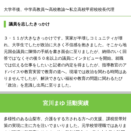
大学卒後、中学高教員〜高校教諭〜私立高校甲府校校長代理
議員を志したきっかけ
３・１１が大きなきっかけです。実家が半壊しコミュニティが壊
れ、大学生でしたが政治に大きく不信感を抱きました。そこから地
元国会議員に陳情の手紙を書き面会に至りましたが、納得のいく回
答では’なくその後５０名以上の議員にインタビューを開始。就職
では伝える仕事をしたいと記者の内定を得ましたが、指導教官のア
ドバイスや教育実習で教育の道へ。現場では政治を関わる時間はあ
りませんでしたが、解決できない福祉や教育の問題に関わるたび
「政治」を意識し出馬に至りました。
宮川まゆ 活動実績
多様性のある山梨市、介護をする方される方への支援、課税世帯対
策の実現に主に力を注いでまいりました。元学校管理職ではありま