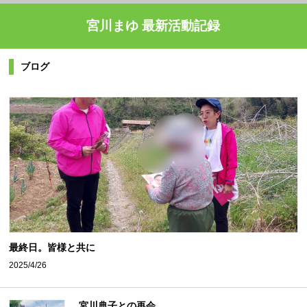
宮川まゆ 最新活動記録
ブログ
最終日。皆様と共に
2025/4/26
宮川典子との再会