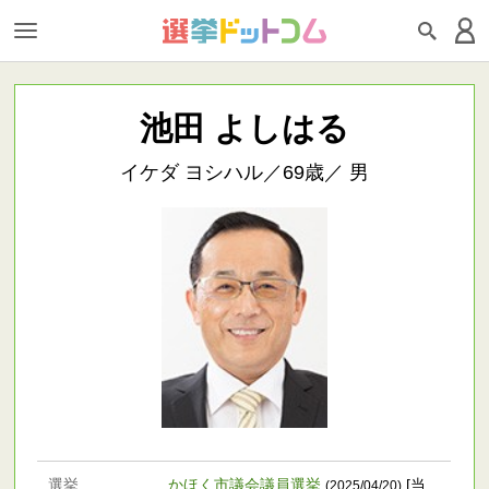
池田 よしはる
イケダ ヨシハル／69歳／ 男
選挙
かほく市議会議員選挙
[当
(2025/04/20)