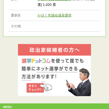
選] 1,020 票
選挙区
かほく市議会議員選挙
その他
MENU