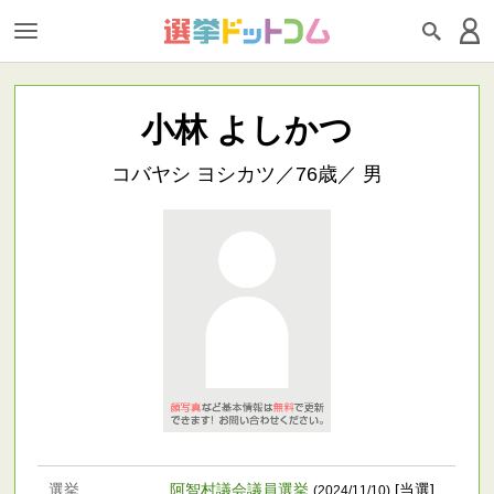
小林 よしかつ
コバヤシ ヨシカツ／76歳／ 男
選挙
阿智村議会議員選挙
[当選]
(2024/11/10)