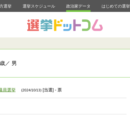
方選挙
選挙スケジュール
政治家データ
はじめての選
歳／ 男
議員選挙
[当選] - 票
(2024/10/13)