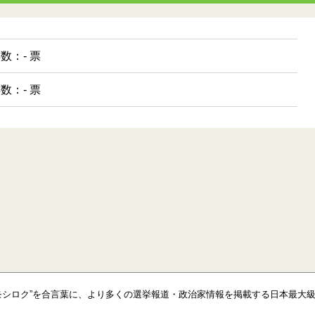
票数：- 票
票数：- 票
モシロク”を合言葉に、より多くの選挙報道・政治家情報を掲載する日本最大