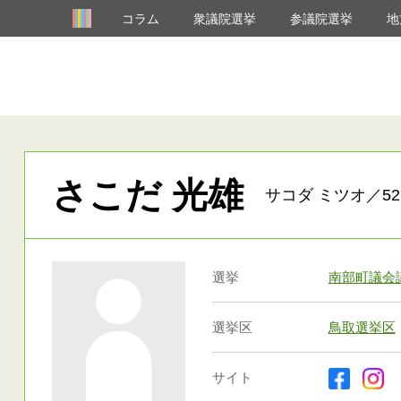
コラム
衆議院選挙
参議院選挙
地
さこだ 光雄
サコダ ミツオ／52
選挙
南部町議会
選挙区
鳥取選挙区
サイト