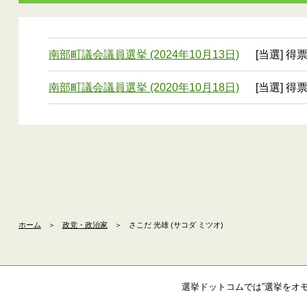
南部町議会議員選挙 (2024年10月13日)
[当選] 得
南部町議会議員選挙 (2020年10月18日)
[当選] 得
ホーム
＞
政党・政治家
＞
さこだ 光雄 (サコダ ミツオ)
選挙ドットコムでは”選挙をオ