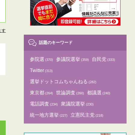
ます
話題のキーワード
参院選
参議院選挙
自民党
(370)
(359)
(333)
Twitter
(313)
選挙ドットコムちゃんねる
(282)
東京都
世論調査
都議選
(264)
(260)
(240)
電話調査
衆議院選挙
(234)
(230)
統一地方選挙
立憲民主党
(227)
(218)