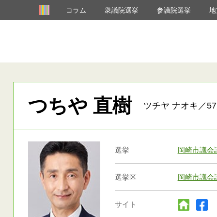
コラム
衆議院選挙
参議院選挙
地
つちや 直樹
ツチヤ ナオキ／57
選挙
岡崎市議会
選挙区
岡崎市議会
サイト