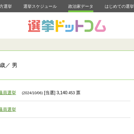
方選挙
選挙スケジュール
政治家データ
はじめての選
歳／ 男
議員選挙
[当選] 3,140
票
.453
(2024/10/06)
議員選挙