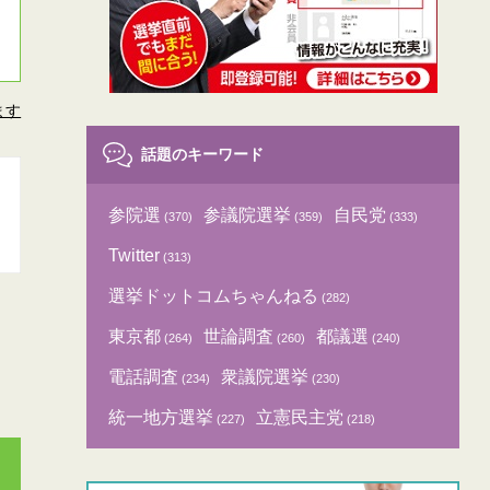
ます
話題のキーワード
参院選
参議院選挙
自民党
(370)
(359)
(333)
Twitter
(313)
選挙ドットコムちゃんねる
(282)
東京都
世論調査
都議選
(264)
(260)
(240)
電話調査
衆議院選挙
(234)
(230)
統一地方選挙
立憲民主党
(227)
(218)