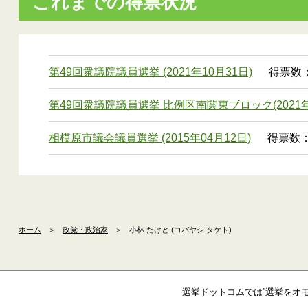
これまでの得票状況
第49回衆議院議員選挙 (2021年10月31日)
得票数： 
第49回衆議院議員選挙 比例区南関東ブロック(2021年
相模原市議会議員選挙 (2015年04月12日)
得票数：3
ホーム
＞
政党・政治家
＞
小林 たけと (コバヤシ タケト)
選挙ドットコムでは”選挙をオ