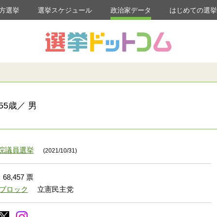
方選挙
選挙スケジュール
政治家データ
はじめての選
5歳／ 男
議院議員選挙
(2021/10/31)
68,457 票
東ブロック
立憲民主党