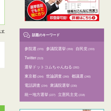
ます
話題のキーワード
参院選
参議院選挙
自民党
(370)
(359)
(333)
Twitter
(313)
選挙ドットコムちゃんねる
(282)
東京都
世論調査
都議選
(264)
(260)
(240)
電話調査
衆議院選挙
(234)
(230)
統一地方選挙
立憲民主党
(227)
(218)