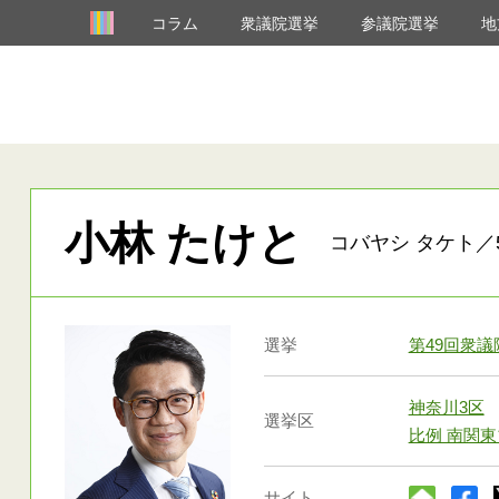
コラム
衆議院選挙
参議院選挙
地
小林 たけと
コバヤシ タケト／5
選挙
第49回衆
神奈川3区
選挙区
比例 南関
サイト