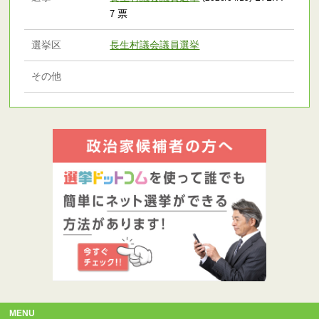
票
7
選挙区
長生村議会議員選挙
その他
MENU