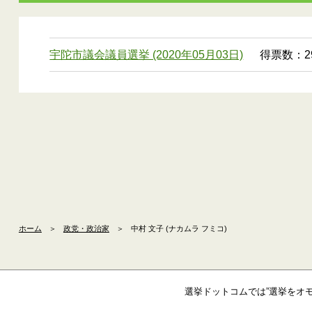
宇陀市議会議員選挙 (2020年05月03日)
得票数：29
ホーム
＞
政党・政治家
＞
中村 文子 (ナカムラ フミコ)
選挙ドットコムでは”選挙をオ