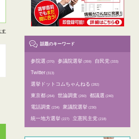
ます
話題のキーワード
参院選
参議院選挙
自民党
(370)
(359)
(333)
Twitter
(313)
選挙ドットコムちゃんねる
(282)
東京都
世論調査
都議選
(264)
(260)
(240)
電話調査
衆議院選挙
(234)
(230)
統一地方選挙
立憲民主党
(227)
(218)