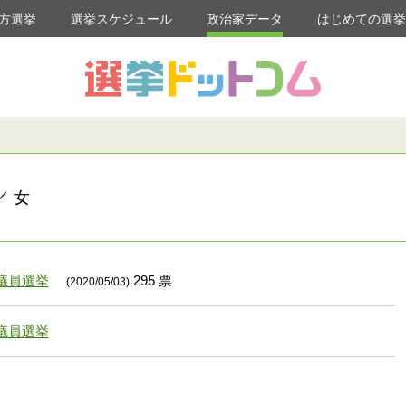
方選挙
選挙スケジュール
政治家データ
はじめての選
／ 女
議員選挙
295 票
(2020/05/03)
議員選挙