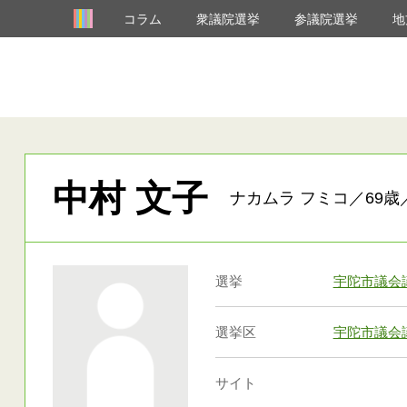
コラム
衆議院選挙
参議院選挙
地
中村 文子
ナカムラ フミコ／69歳
選挙
宇陀市議会
選挙区
宇陀市議会
サイト