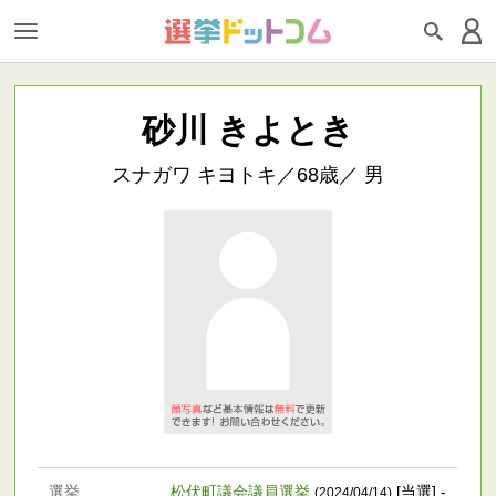
砂川 きよとき
スナガワ キヨトキ／68歳／ 男
選挙
松伏町議会議員選挙
[当選] -
(2024/04/14)