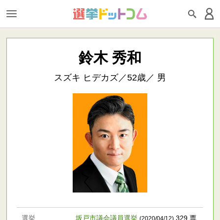
鈴木 秀和
スズキ ヒデカズ／52歳／ 男
選挙
坂戸市議会議員選挙
329 票
(2020/04/12)