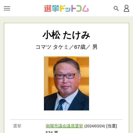
小松 たけみ
コマツ タケミ／67歳／ 男
選挙
南陽市議会議員選挙
[当選]
(2024/03/24)
534 票