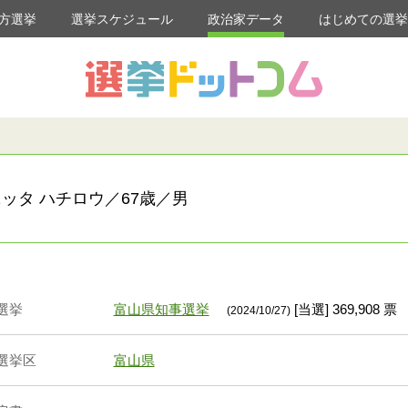
方選挙
選挙スケジュール
政治家データ
はじめての選
ッタ ハチロウ／67歳／男
選挙
富山県知事選挙
[当選] 369,908 票
(2024/10/27)
選挙区
富山県