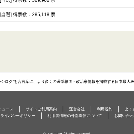
[当選] 得票数：369,908 票
[当選] 得票数：285,118 票
モシロク”を合言葉に、より多くの選挙報道・政治家情報を掲載する日本最大
ニュース
サイトご利用案内
運営会社
利用規約
よく
プライバシーポリシー
利用者情報の外部送信について
お問い合わ
© イチニ Inc. All rights reserved.