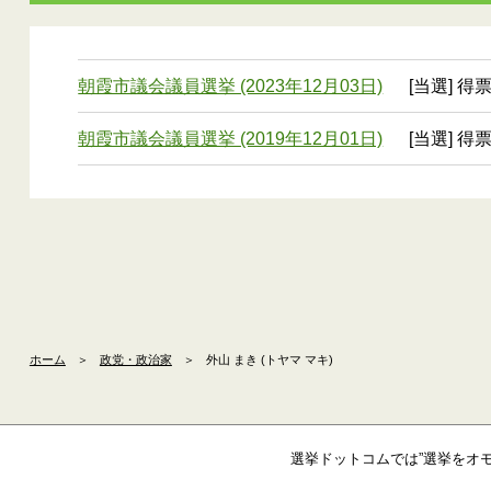
朝霞市議会議員選挙 (2023年12月03日)
[当選] 得票
朝霞市議会議員選挙 (2019年12月01日)
[当選] 得票
ホーム
＞
政党・政治家
＞
外山 まき (トヤマ マキ)
選挙ドットコムでは”選挙をオ