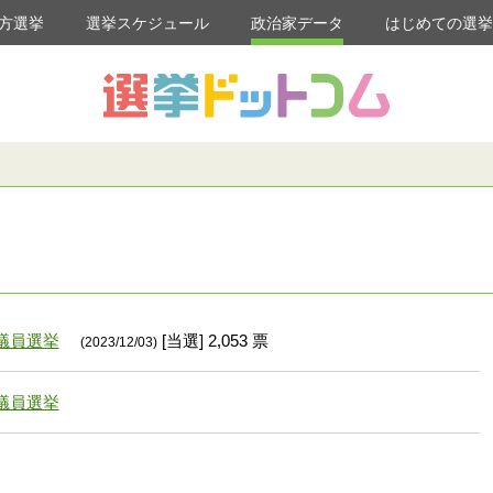
方選挙
選挙スケジュール
政治家データ
はじめての選
議員選挙
[当選] 2,053 票
(2023/12/03)
議員選挙