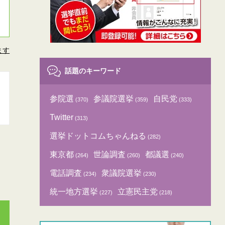
ます
話題のキーワード
参院選
参議院選挙
自民党
(370)
(359)
(333)
Twitter
(313)
選挙ドットコムちゃんねる
(282)
東京都
世論調査
都議選
(264)
(260)
(240)
電話調査
衆議院選挙
(234)
(230)
統一地方選挙
立憲民主党
(227)
(218)