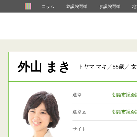
コラム
衆議院選挙
参議院選挙
地
外山 まき
トヤマ マキ／55歳／ 女
選挙
朝霞市議会
選挙区
朝霞市議会
サイト