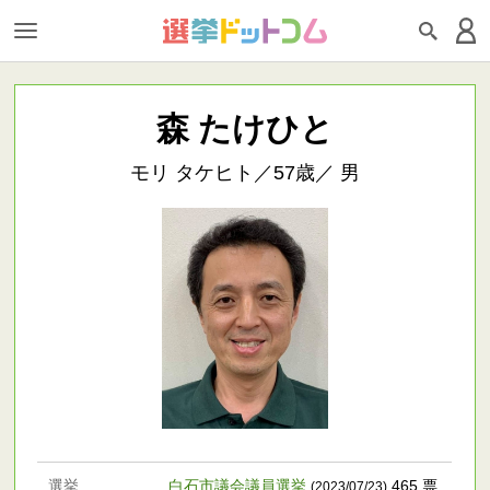
森 たけひと
モリ タケヒト／57歳／ 男
選挙
白石市議会議員選挙
465 票
(2023/07/23)