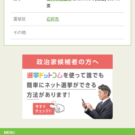
票
選挙区
石狩市
その他
MENU