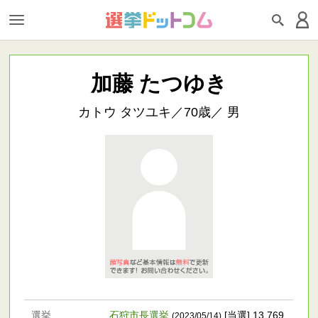
加藤 たつゆき
カトウ タツユキ／70歳／ 男
選挙
石狩市長選挙
[当選] 13,769
(2023/05/14)