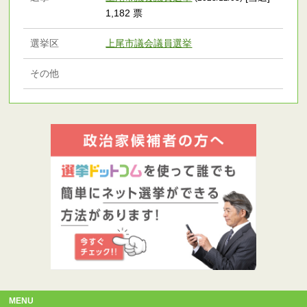
1,182 票
選挙区
上尾市議会議員選挙
その他
MENU