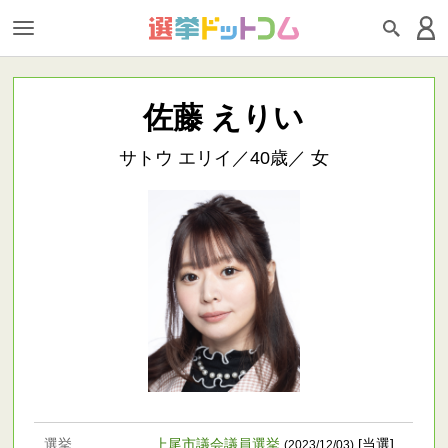
佐藤 えりい
サトウ エリイ／40歳／ 女
選挙
上尾市議会議員選挙
[当選]
(2023/12/03)