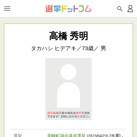
高橋 秀明
タカハシ ヒデアキ／73歳／ 男
選挙
美幌町議会議員選挙
[当選] -
(2023/04/23)