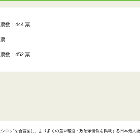
得票数：444 票
 票
得票数：452 票
モシロク”を合言葉に、より多くの選挙報道・政治家情報を掲載する日本最大