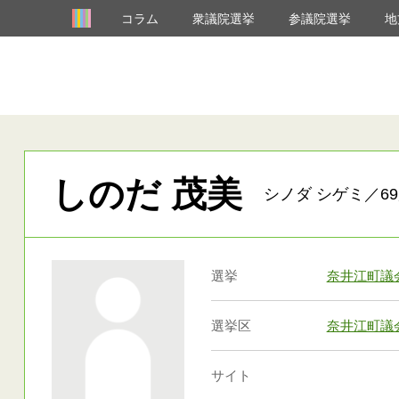
コラム
衆議院選挙
参議院選挙
地
しのだ 茂美
シノダ シゲミ／69
選挙
奈井江町議
選挙区
奈井江町議
サイト