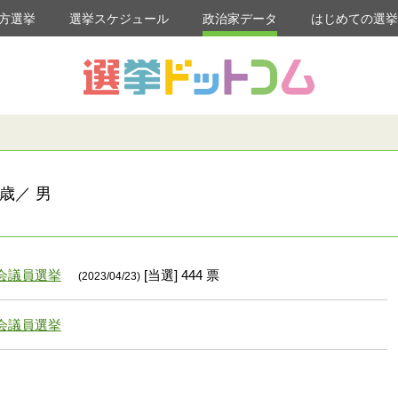
方選挙
選挙スケジュール
政治家データ
はじめての選
歳／ 男
会議員選挙
[当選] 444 票
(2023/04/23)
会議員選挙