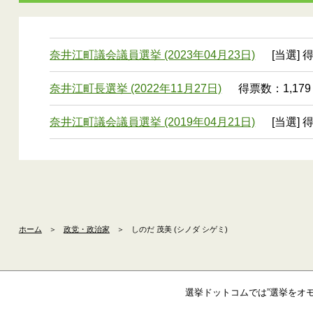
奈井江町議会議員選挙 (2023年04月23日)
[当選] 
奈井江町長選挙 (2022年11月27日)
得票数：1,179
奈井江町議会議員選挙 (2019年04月21日)
[当選] 
ホーム
＞
政党・政治家
＞
しのだ 茂美 (シノダ シゲミ)
選挙ドットコムでは”選挙をオ