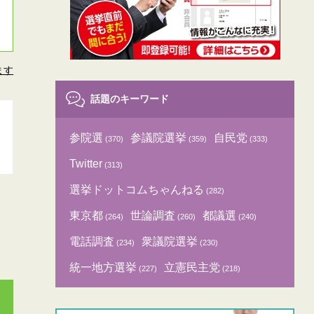
ます
話題のキーワード
参院選
参議院選挙
自民党
(370)
(359)
(333)
Twitter
(313)
選挙ドットコムちゃんねる
(282)
東京都
世論調査
都議選
(264)
(260)
(240)
電話調査
衆議院選挙
(234)
(230)
統一地方選挙
立憲民主党
(227)
(218)