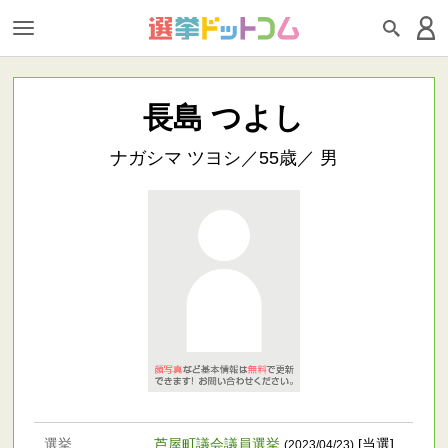
長島 つよし
ナガシマ ツヨシ／55歳／ 男
選挙
芦屋町議会議員選挙
[当選]
(2023/04/23)