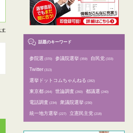
ます
話題のキーワード
参院選
参議院選挙
自民党
(370)
(359)
(333)
Twitter
(313)
選挙ドットコムちゃんねる
(282)
東京都
世論調査
都議選
(264)
(260)
(240)
電話調査
衆議院選挙
(234)
(230)
統一地方選挙
立憲民主党
(227)
(218)