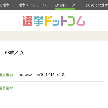
方選挙
選挙スケジュール
政治家データ
はじめての選
／68歳／ 女
議員選挙
[当選] 1,012
票
.142
(2023/04/23)
議員選挙