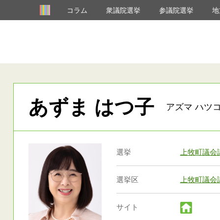
コラム
衆議院選挙
参議院選挙
地
あずま はつ子
アズマ ハツコ
選挙
上牧町議会
選挙区
上牧町議会
サイト