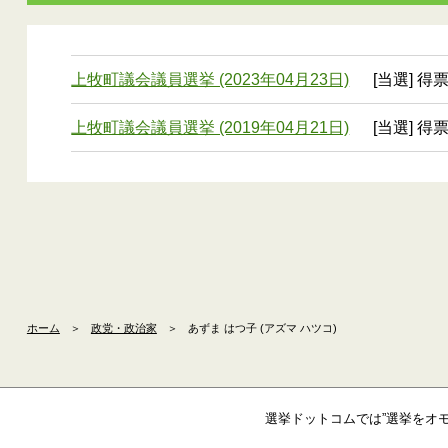
上牧町議会議員選挙 (2023年04月23日)
[当選] 得票
上牧町議会議員選挙 (2019年04月21日)
[当選] 得
ホーム
＞
政党・政治家
＞
あずま はつ子 (アズマ ハツコ)
選挙ドットコムでは”選挙をオ