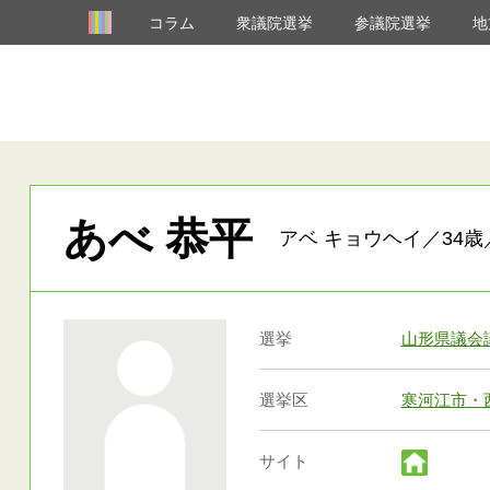
コラム
衆議院選挙
参議院選挙
地
あべ 恭平
アベ キョウヘイ／34歳
選挙
山形県議会
選挙区
寒河江市・
サイト