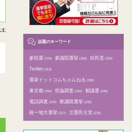
ます
話題のキーワード
参院選
参議院選挙
自民党
(370)
(359)
(333)
Twitter
(313)
選挙ドットコムちゃんねる
(282)
東京都
世論調査
都議選
(264)
(260)
(240)
電話調査
衆議院選挙
(234)
(230)
統一地方選挙
立憲民主党
(227)
(218)