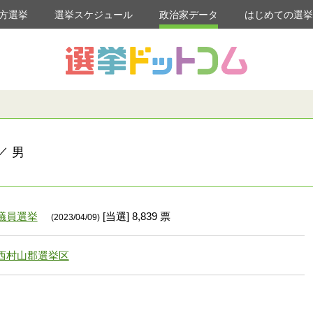
方選挙
選挙スケジュール
政治家データ
はじめての選
／ 男
議員選挙
[当選] 8,839 票
(2023/04/09)
西村山郡選挙区