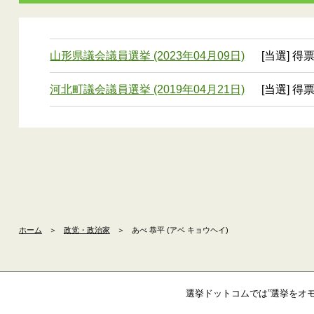
山形県議会議員選挙 (2023年04月09日)
[当選] 得票
河北町議会議員選挙 (2019年04月21日)
[当選] 得票
ホーム
＞
政党・政治家
＞
あべ 恭平 (アベ キョウヘイ)
選挙ドットコムでは”選挙をオ