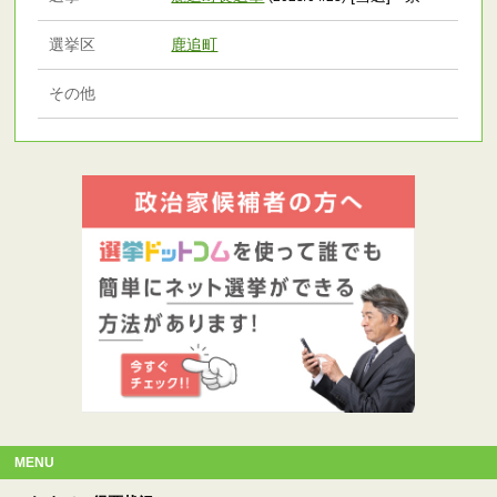
選挙区
鹿追町
その他
MENU