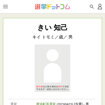
きい 知己
キイ トモミ／歳／ 男
選挙
鹿追町長選挙
[当選] - 票
(2023/04/23)