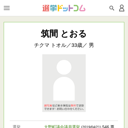
筑間 とおる
チクマ トオル／33歳／ 男
選挙
大野町議会議員選挙
546 票
(2019/04/21)