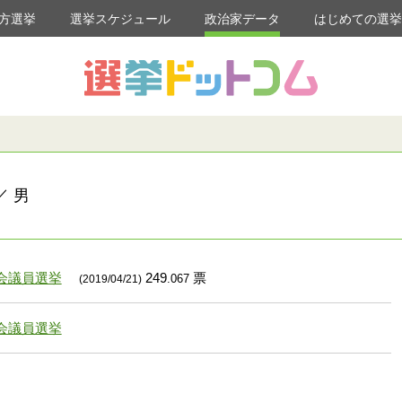
方選挙
選挙スケジュール
政治家データ
はじめての選
／ 男
会議員選挙
249
票
.067
(2019/04/21)
会議員選挙