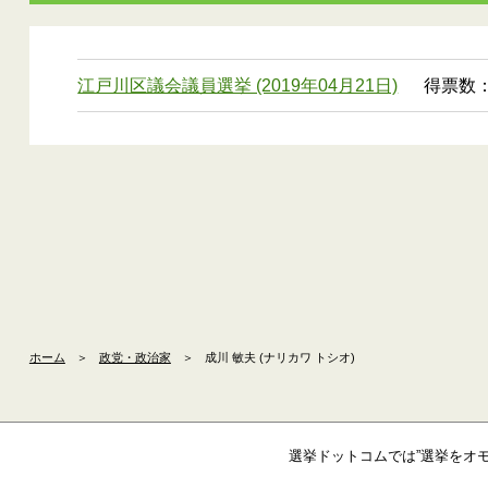
江戸川区議会議員選挙 (2019年04月21日)
得票数：
ホーム
＞
政党・政治家
＞
成川 敏夫 (ナリカワ トシオ)
選挙ドットコムでは”選挙をオ