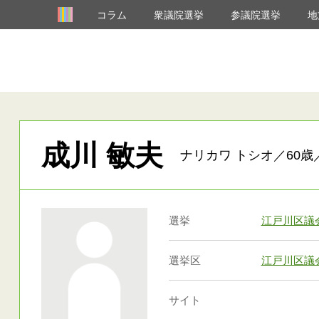
コラム
衆議院選挙
参議院選挙
地
成川 敏夫
ナリカワ トシオ／60歳
選挙
江戸川区議
選挙区
江戸川区議
サイト