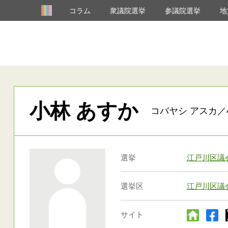
コラム
衆議院選挙
参議院選挙
地
小林 あすか
コバヤシ アスカ／4
選挙
江戸川区議
選挙区
江戸川区議
サイト