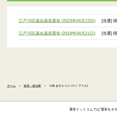
江戸川区議会議員選挙 (2023年04月23日)
[当選] 
江戸川区議会議員選挙 (2019年04月21日)
[当選] 
ホーム
＞
政党・政治家
＞
小林 あすか (コバヤシ アスカ)
選挙ドットコムでは”選挙をオ