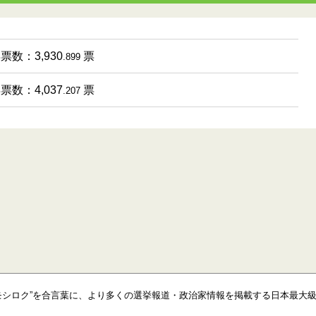
得票数：3,930
票
.899
得票数：4,037
票
.207
モシロク”を合言葉に、より多くの選挙報道・政治家情報を掲載する日本最大