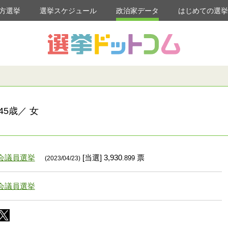
方選挙
選挙スケジュール
政治家データ
はじめての選
5歳／ 女
会議員選挙
[当選] 3,930
票
.899
(2023/04/23)
会議員選挙