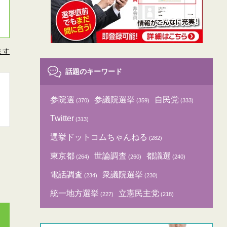
ます
話題のキーワード
参院選
参議院選挙
自民党
(370)
(359)
(333)
Twitter
(313)
選挙ドットコムちゃんねる
(282)
東京都
世論調査
都議選
(264)
(260)
(240)
電話調査
衆議院選挙
(234)
(230)
統一地方選挙
立憲民主党
(227)
(218)