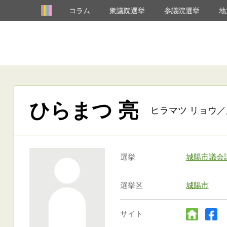
コラム
衆議院選挙
参議院選挙
地
ひらまつ 亮
ヒラマツ リョウ／
選挙
城陽市議会
選挙区
城陽市
サイト