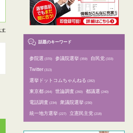
ます
話題のキーワード
参院選
参議院選挙
自民党
(370)
(359)
(333)
Twitter
(313)
選挙ドットコムちゃんねる
(282)
東京都
世論調査
都議選
(264)
(260)
(240)
電話調査
衆議院選挙
(234)
(230)
統一地方選挙
立憲民主党
(227)
(218)