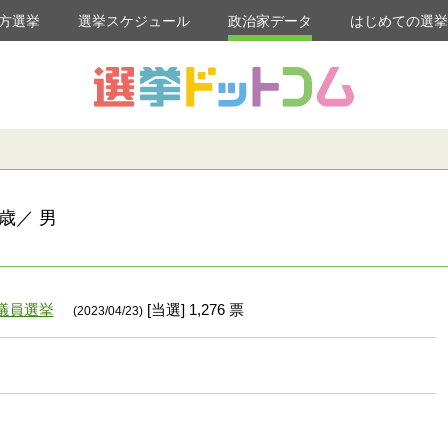
方選挙
選挙スケジュール
政治家データ
はじめての選
歳／ 男
議員選挙
[当選] 1,276 票
(2023/04/23)