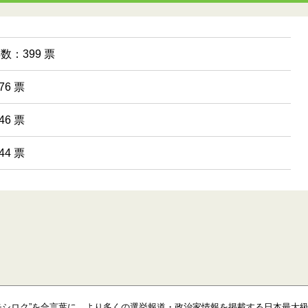
票数：399 票
6 票
6 票
4 票
モシロク”を合言葉に、より多くの選挙報道・政治家情報を掲載する日本最大