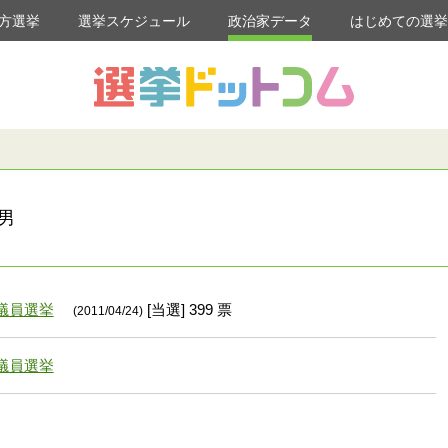
方選挙
選挙スケジュール
政治家データ
はじめての選
男
議員選挙
[当選] 399 票
(2011/04/24)
議員選挙