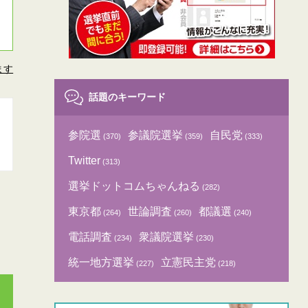
ます
話題のキーワード
参院選
参議院選挙
自民党
(370)
(359)
(333)
Twitter
(313)
選挙ドットコムちゃんねる
(282)
東京都
世論調査
都議選
(264)
(260)
(240)
電話調査
衆議院選挙
(234)
(230)
統一地方選挙
立憲民主党
(227)
(218)