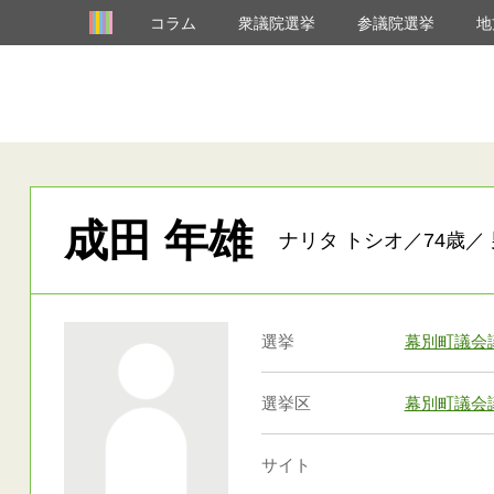
コラム
衆議院選挙
参議院選挙
地
成田 年雄
ナリタ トシオ／74歳／ 
選挙
幕別町議会
選挙区
幕別町議会
サイト