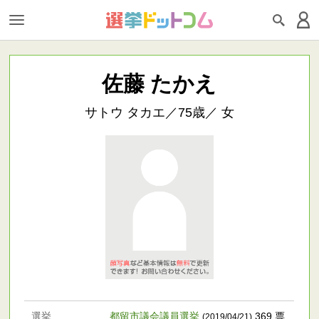
佐藤 たかえ
サトウ タカエ／75歳／ 女
選挙
都留市議会議員選挙
369 票
(2019/04/21)