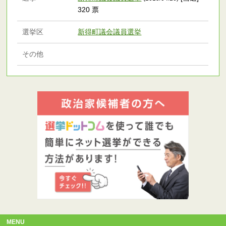
320 票
選挙区
新得町議会議員選挙
その他
MENU