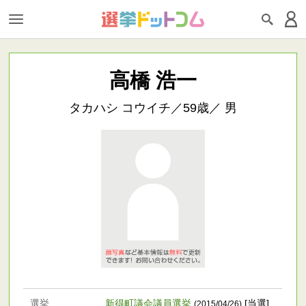
高橋 浩一
タカハシ コウイチ／59歳／ 男
選挙
新得町議会議員選挙
[当選]
(2015/04/26)