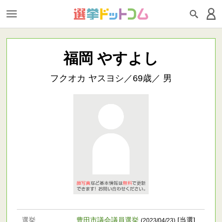
福岡 やすよし
フクオカ ヤスヨシ／69歳／ 男
選挙
豊田市議会議員選挙
[当選]
(2023/04/23)