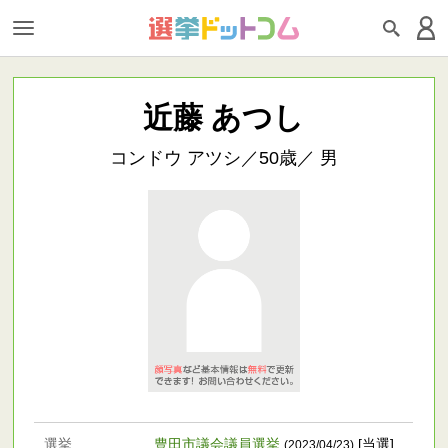
近藤 あつし
コンドウ アツシ／50歳／ 男
選挙
豊田市議会議員選挙
[当選]
(2023/04/23)