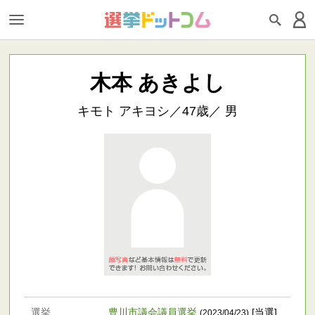
木本 あきよし
キモト アキヨシ／47歳／ 男
選挙
豊川市議会議員選挙
[当選]
(2023/04/23)