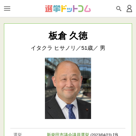
板倉 久徳
イタクラ ヒサノリ／51歳／ 男
選挙
新発田市議会議員選挙
[当
(2023/04/23)