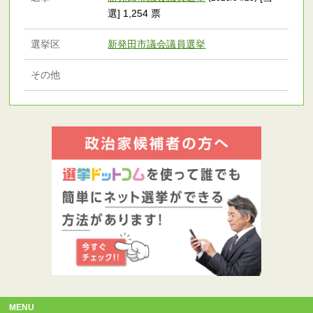
選] 1,254 票
選挙区
新発田市議会議員選挙
その他
MENU