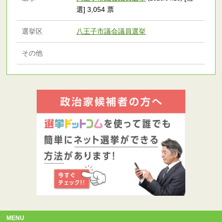
選] 3,054 票
選挙区
八王子市議会議員選挙
その他
MENU