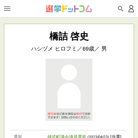
橋詰 啓史
ハシヅメ ヒロフミ／69歳／ 男
選挙
雄武町議会議員選挙
[当選]
(2023/04/23)