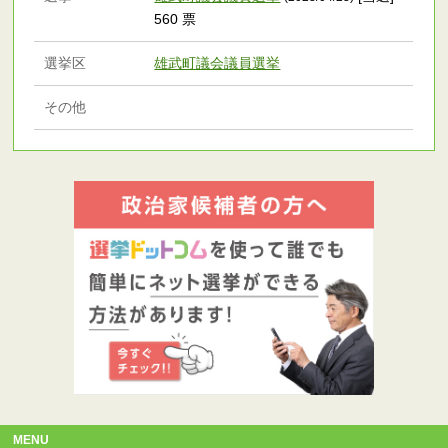
560 票
選挙区
雄武町議会議員選挙
その他
MENU