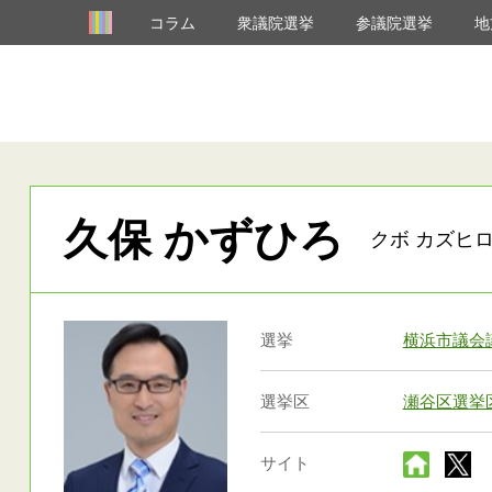
コラム
衆議院選挙
参議院選挙
地
久保 かずひろ
クボ カズヒロ
選挙
横浜市議会
選挙区
瀬谷区選挙
サイト