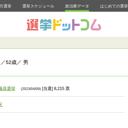
方選挙
選挙スケジュール
政治家データ
はじめての選
／52歳／ 男
議員選挙
[当選] 8,215 票
(2023/04/09)
区