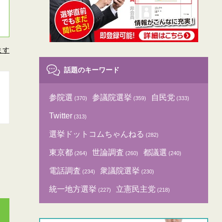
ます
話題のキーワード
参院選
参議院選挙
自民党
(370)
(359)
(333)
Twitter
(313)
選挙ドットコムちゃんねる
(282)
東京都
世論調査
都議選
(264)
(260)
(240)
電話調査
衆議院選挙
(234)
(230)
統一地方選挙
立憲民主党
(227)
(218)