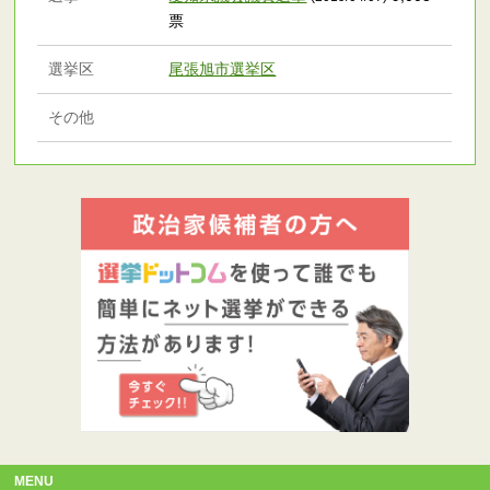
票
選挙区
尾張旭市選挙区
その他
MENU