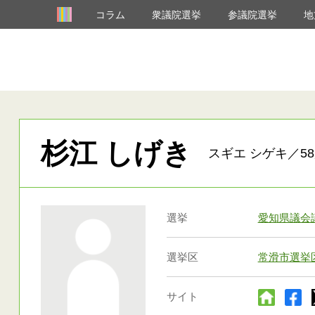
コラム
衆議院選挙
参議院選挙
地
杉江 しげき
スギエ シゲキ／58
選挙
愛知県議会
選挙区
常滑市選挙
サイト