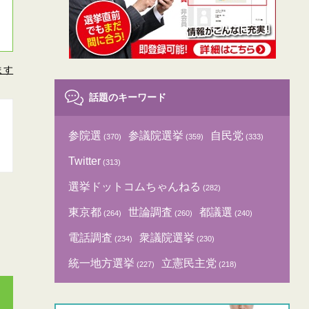
ます
話題のキーワード
参院選
参議院選挙
自民党
(370)
(359)
(333)
Twitter
(313)
選挙ドットコムちゃんねる
(282)
東京都
世論調査
都議選
(264)
(260)
(240)
電話調査
衆議院選挙
(234)
(230)
統一地方選挙
立憲民主党
(227)
(218)