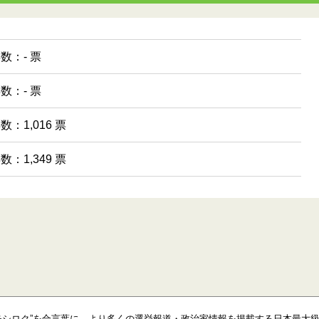
票数：- 票
票数：- 票
数：1,016 票
数：1,349 票
モシロク”を合言葉に、より多くの選挙報道・政治家情報を掲載する日本最大