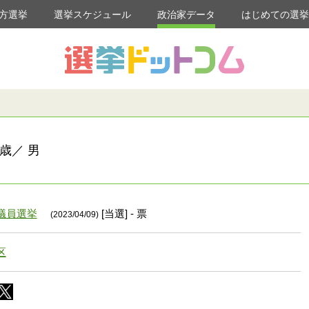
方選挙
選挙スケジュール
政治家データ
はじめての選
歳／ 男
議員選挙
[当選] - 票
(2023/04/09)
区