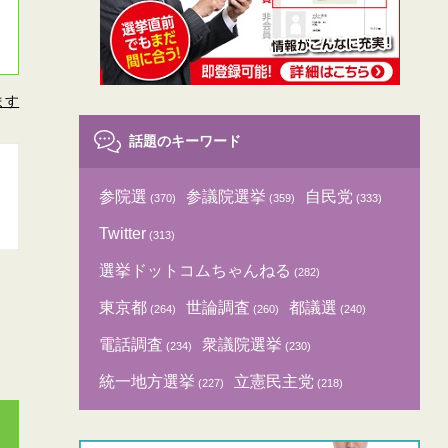
ます
話題のキーワード
参院選
参議院選挙
自民党
(370)
(359)
(333)
Twitter
(313)
選挙ドットコムちゃんねる
(282)
東京都
世論調査
都議選
(264)
(260)
(240)
電話調査
衆議院選挙
(234)
(230)
統一地方選挙
立憲民主党
(227)
(218)