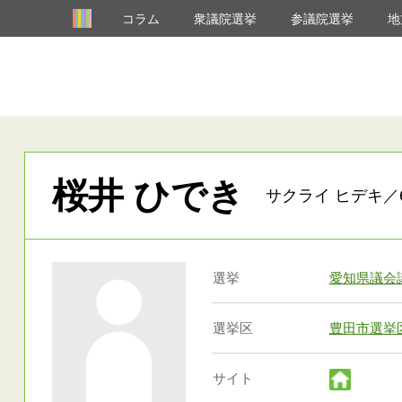
コラム
衆議院選挙
参議院選挙
地
桜井 ひでき
サクライ ヒデキ／6
選挙
愛知県議会
選挙区
豊田市選挙
サイト