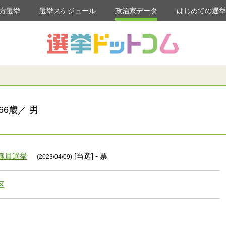
方選挙
選挙スケジュール
政治家データ
はじめての選
6歳／ 男
議員選挙
[当選] - 票
(2023/04/09)
区