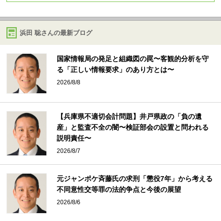
浜田 聡さんの最新ブログ
国家情報局の発足と組織図の罠〜客観的分析を守
る「正しい情報要求」のあり方とは〜
2026/8/8
【兵庫県不適切会計問題】井戸県政の「負の遺
産」と監査不全の闇〜検証部会の設置と問われる
説明責任〜
2026/8/7
元ジャンポケ斉藤氏の求刑「懲役7年」から考える
不同意性交等罪の法的争点と今後の展望
2026/8/6