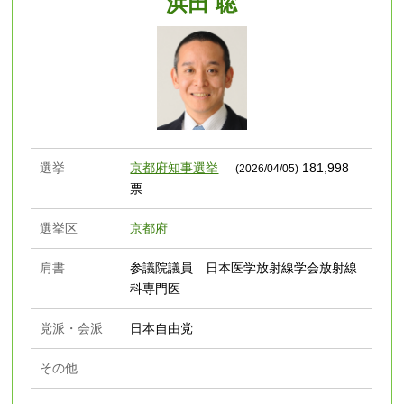
浜田 聡
選挙
京都府知事選挙
181,998
(2026/04/05)
票
選挙区
京都府
肩書
参議院議員 日本医学放射線学会放射線
科専門医
党派・会派
日本自由党
その他