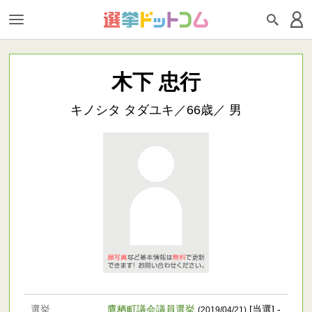
木下 忠行
キノシタ タダユキ／66歳／ 男
選挙
鷹栖町議会議員選挙
[当選] -
(2019/04/21)