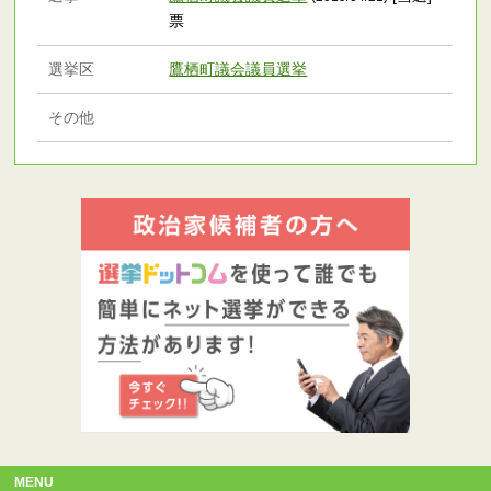
票
選挙区
鷹栖町議会議員選挙
その他
MENU