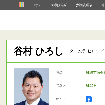
コラム
衆議院選挙
参議院選挙
地
谷村 ひろし
タニムラ ヒロシ／
選挙
城陽市議会
選挙区
城陽市
サイト