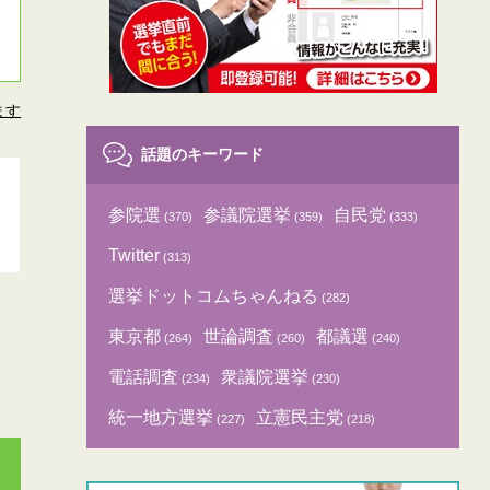
ます
話題のキーワード
参院選
参議院選挙
自民党
(370)
(359)
(333)
Twitter
(313)
選挙ドットコムちゃんねる
(282)
東京都
世論調査
都議選
(264)
(260)
(240)
電話調査
衆議院選挙
(234)
(230)
統一地方選挙
立憲民主党
(227)
(218)