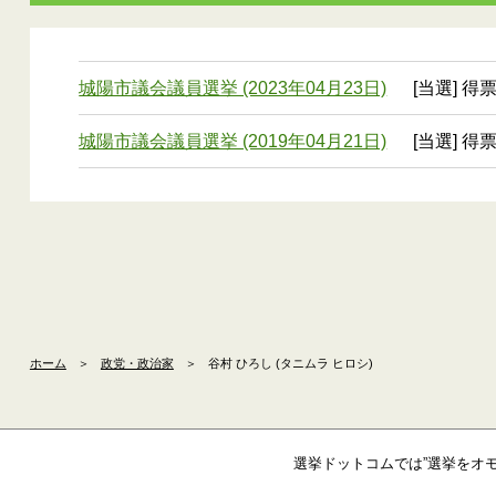
城陽市議会議員選挙 (2023年04月23日)
[当選] 得票
城陽市議会議員選挙 (2019年04月21日)
[当選] 得票
ホーム
＞
政党・政治家
＞
谷村 ひろし (タニムラ ヒロシ)
選挙ドットコムでは”選挙をオ