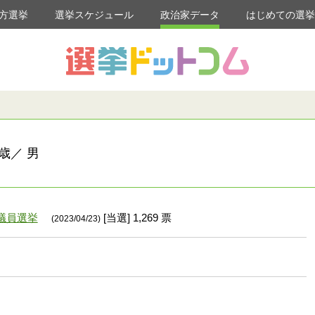
方選挙
選挙スケジュール
政治家データ
はじめての選
歳／ 男
議員選挙
[当選] 1,269 票
(2023/04/23)