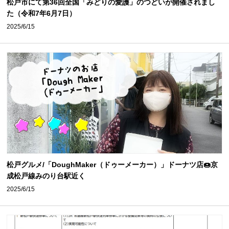
松戸市にて第36回全国「みどりの愛護」のつどいが開催されまし
た（令和7年6月7日）
2025/6/15
松戸グルメ/「DoughMaker（ドゥーメーカー）」ドーナツ店🍩京
成松戸線みのり台駅近く
2025/6/15