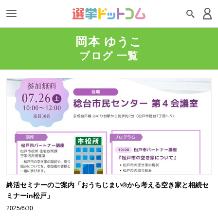
岡本 ゆうこ
ブログ 一覧
終活セミナーのご案内「おうちじまい®から考える空き家と相続セ
ミナーin松戸」
2025/6/30