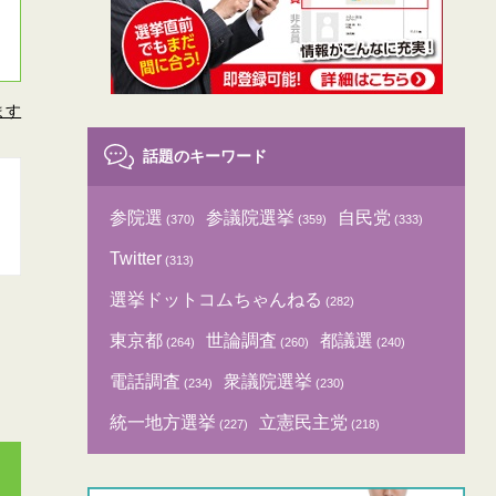
ます
話題のキーワード
参院選
参議院選挙
自民党
(370)
(359)
(333)
Twitter
(313)
選挙ドットコムちゃんねる
(282)
東京都
世論調査
都議選
(264)
(260)
(240)
電話調査
衆議院選挙
(234)
(230)
統一地方選挙
立憲民主党
(227)
(218)