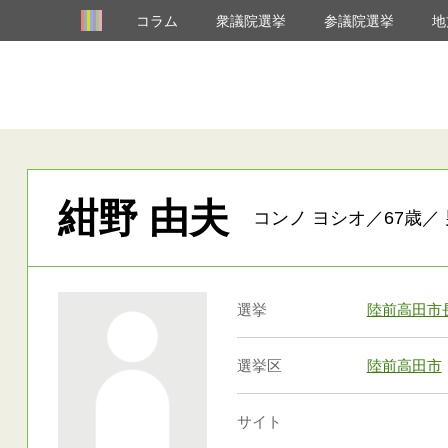
コラム
衆議院選挙
参議院選挙
地
紺野 由夫
コンノ ヨシオ／67歳／ 
選挙
陸前高田市
選挙区
陸前高田市
サイト