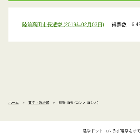
陸前高田市長選挙 (2019年02月03日)
得票数：6,49
ホーム
＞
政党・政治家
＞
紺野 由夫 (コンノ ヨシオ)
選挙ドットコムでは”選挙をオ