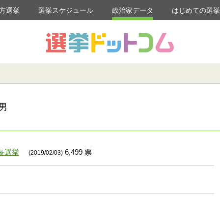
方選挙
選挙スケジュール
政治家データ
はじめての選
男
長選挙
6,499 票
(2019/02/03)