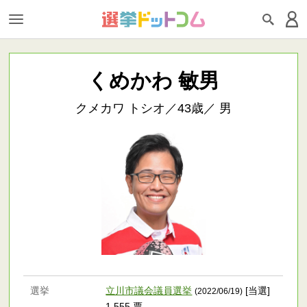
くめかわ 敏男
クメカワ トシオ／43歳／ 男
選挙
立川市議会議員選挙
[当選]
(2022/06/19)
1,555 票