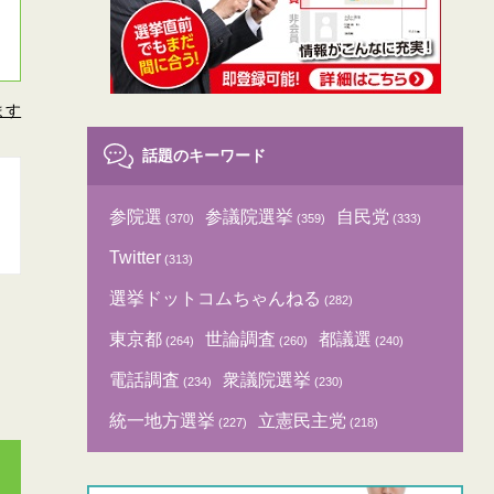
ます
話題のキーワード
参院選
参議院選挙
自民党
(370)
(359)
(333)
Twitter
(313)
選挙ドットコムちゃんねる
(282)
東京都
世論調査
都議選
(264)
(260)
(240)
電話調査
衆議院選挙
(234)
(230)
統一地方選挙
立憲民主党
(227)
(218)