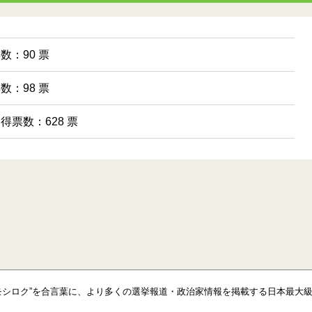
票数：90 票
票数：98 票
 得票数：628 票
モシロク”を合言葉に、より多くの選挙報道・政治家情報を掲載する日本最大