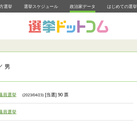
方選挙
選挙スケジュール
政治家データ
はじめての選
／ 男
議員選挙
[当選] 90 票
(2023/04/23)
議員選挙