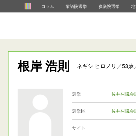
コラム
衆議院選挙
参議院選挙
地
根岸 浩則
ネギシ ヒロノリ／53歳
選挙
佐井村議会
選挙区
佐井村議会
サイト