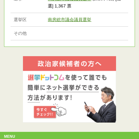
選] 1,367 票
選挙区
南房総市議会議員選挙
その他
MENU