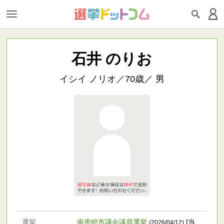
石井 のりお
イシイ ノリオ／70歳／ 男
選挙
南房総市議会議員選挙
[当
(2026/04/12)