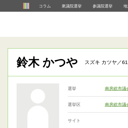
コラム
衆議院選挙
参議院選挙
地
鈴木 かつや
スズキ カツヤ／61
選挙
南房総市議
選挙区
南房総市議
サイト