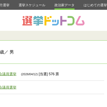
方選挙
選挙スケジュール
政治家データ
はじめての選
歳／ 男
会議員選挙
[当選] 576 票
(2026/04/12)
会議員選挙