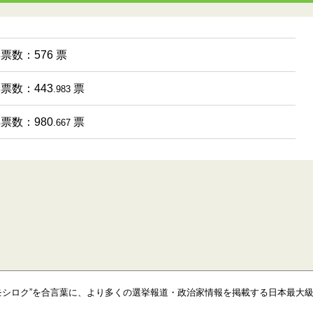
得票数：576 票
得票数：443
票
.983
得票数：980
票
.667
モシロク”を合言葉に、より多くの選挙報道・政治家情報を掲載する日本最大