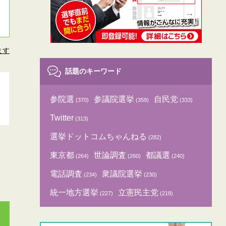
ます
話題のキーワード
参院選
参議院選挙
自民党
(370)
(359)
(333)
Twitter
(313)
選挙ドットコムちゃんねる
(282)
東京都
世論調査
都議選
(264)
(260)
(240)
電話調査
衆議院選挙
(234)
(230)
統一地方選挙
立憲民主党
(227)
(218)